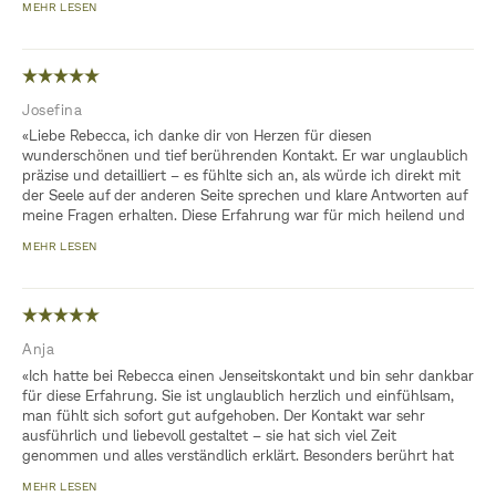
MEHR LESEN
haben mir unendlich viel Ruhe und Frieden gebracht. Eine
Zukunftsaussicht, die ich wohl anscheinend schon lange in mir
trage, wurde von Frau Gischel bestätigt. Ich bin sehr glücklich, Frau
Gischel mit ihren überaus großen medialen Fähigkeiten kennen
gelernt zu haben ❣️❣️❣️ Von ganzem Herzen DANKE 🙏 DANKE 🙏
Josefina
DANKE 🙏»
«Liebe Rebecca, ich danke dir von Herzen für diesen
wunderschönen und tief berührenden Kontakt. Er war unglaublich
präzise und detailliert – es fühlte sich an, als würde ich direkt mit
der Seele auf der anderen Seite sprechen und klare Antworten auf
meine Fragen erhalten. Diese Erfahrung war für mich heilend und
etwas ganz Besonderes. Es ist mit Abstand der schönste Kontakt,
MEHR LESEN
den ich bisher erleben durfte. Danke für deine einfühlsame und
wertvolle Arbeit.»
Anja
«Ich hatte bei Rebecca einen Jenseitskontakt und bin sehr dankbar
für diese Erfahrung. Sie ist unglaublich herzlich und einfühlsam,
man fühlt sich sofort gut aufgehoben. Der Kontakt war sehr
ausführlich und liebevoll gestaltet – sie hat sich viel Zeit
genommen und alles verständlich erklärt. Besonders berührt hat
mich, wie authentisch und klar die Botschaften waren. Ich kann
MEHR LESEN
Rebecca von Herzen weiterempfehlen.»