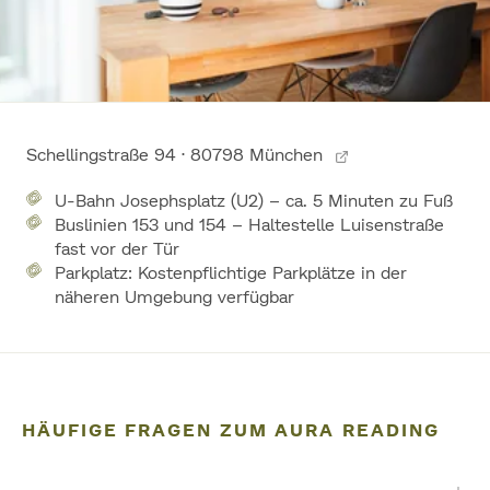
Herzlich Willkommen – vor Ort in
München und online
Schellingstraße 94 · 80798 München
U-Bahn Josephsplatz (U2) – ca. 5 Minuten zu Fuß
Buslinien 153 und 154 – Haltestelle Luisenstraße
fast vor der Tür
Parkplatz: Kostenpflichtige Parkplätze in der
näheren Umgebung verfügbar
HÄUFIGE FRAGEN ZUM AURA READING