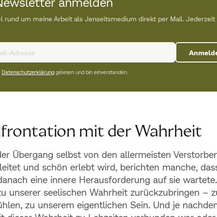
ewsletter anmelden
l rund um meine Arbeit als Jenseitsmedium direkt per Mail. Jederzeit
Anmeld
e
Datenschutzerklärung
gelesen und bin einverstanden.
frontation mit der Wahrheit
r Übergang selbst von den allermeisten Verstorben
gleitet und schön erlebt wird, berichten manche, das
danach eine innere Herausforderung auf sie wartete
zu unserer seelischen Wahrheit zurückzubringen – z
hlen, zu unserem eigentlichen Sein. Und je nachde