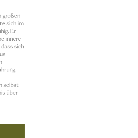
n großen
te sich im
hig. Er
ne innere
 dass sich
aus
n
fahrung
h selbst
is über