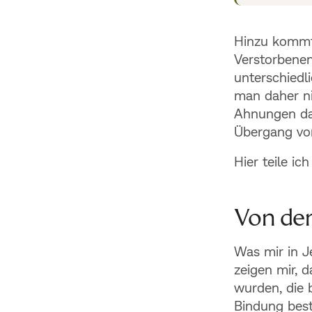
Hinzu kommt
Verstorbenen
unterschiedl
man daher ni
Ahnungen dar
Übergang vo
Hier teile ic
Von de
Was mir in J
zeigen mir, 
wurden, die 
Bindung best