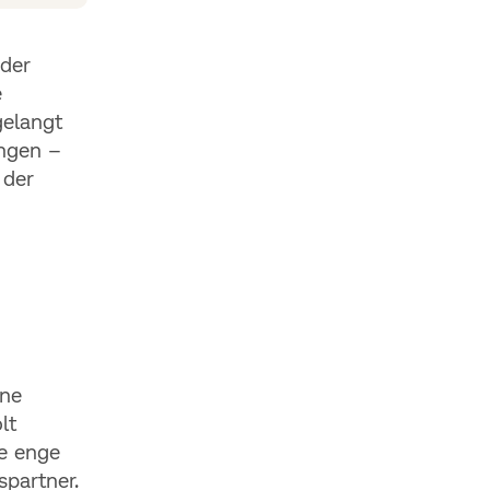
der
e
gelangt
ungen –
 der
ene
lt
ne enge
spartner.