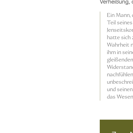
Verheißung, 
Ein Mann, 
Teil seine
Jenseitsko
hatte sich 
Wahrheit n
ihm in sein
gleißendem
Widerstand,
nachfühlen
unbeschreib
und seinen
das Wesen 