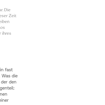
r. Die
ieser Zeit
eiben
tos
 ihres
n fast
. Was die
 der den
genteil:
hnen
einer