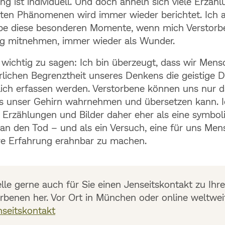
g ist individuell. Und doch ähneln sich viele Erzähl
en Phänomenen wird immer wieder berichtet. Ich a
be diese besonderen Momente, wenn mich Verstorb
g mitnehmen, immer wieder als Wunder.
r wichtig zu sagen: Ich bin überzeugt, dass wir Men
rlichen Begrenztheit unseres Denkens die geistige 
lich erfassen werden. Verstorbene können uns nur d
as unser Gehirn wahrnehmen und übersetzen kann. 
e Erzählungen und Bilder daher eher als eine symbol
n den Tod – und als ein Versuch, eine für uns Me
re Erfahrung erahnbar zu machen.
elle gerne auch für Sie einen Jenseitskontakt zu Ihr
rbenen her. Vor Ort in München oder online weltwei
nseitskontakt