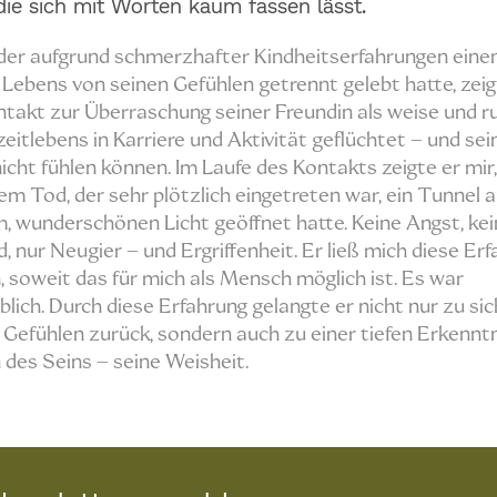
die sich mit Worten kaum fassen lässt.
der aufgrund schmerzhafter Kindheitserfahrungen eine
s Lebens von seinen Gefühlen getrennt gelebt hatte, zeig
ntakt zur Überraschung seiner Freundin als weise und ru
zeitlebens in Karriere und Aktivität geflüchtet – und sei
icht fühlen können. Im Laufe des Kontakts zeigte er mir,
em Tod, der sehr plötzlich eingetreten war, ein Tunnel 
, wunderschönen Licht geöffnet hatte. Keine Angst, kei
 nur Neugier – und Ergriffenheit. Er ließ mich diese Er
, soweit das für mich als Mensch möglich ist. Es war
lich. Durch diese Erfahrung gelangte er nicht nur zu sic
 Gefühlen zurück, sondern auch zu einer tiefen Erkenntn
des Seins – seine Weisheit.