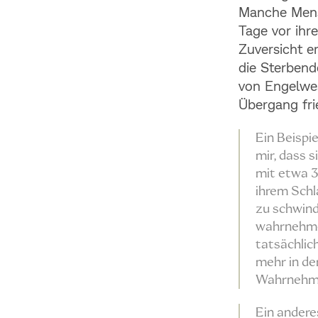
Manche Mens
Tage vor ih
Zuversicht e
die Sterbend
von Engelwes
Übergang frie
Ein Beispi
mir, dass s
mit etwa 3
ihrem Schl
zu schwind
wahrnehmen
tatsächlic
mehr in de
Wahrnehmu
Ein anderes