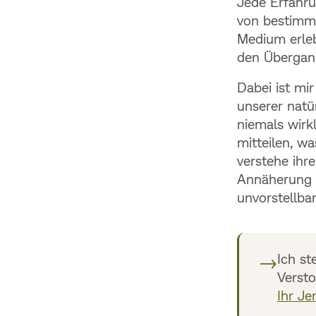
Jede Erfahrun
von bestimmt
Medium erle
den Übergan
Dabei ist mi
unserer natü
niemals wirk
mitteilen, w
verstehe ihr
Annäherung a
unvorstellba
→
Ich st
Versto
Ihr Je