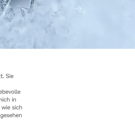
hren Tod?
t. Sie
ontakten
ebevolle
ich in
 wie sich
e gesehen