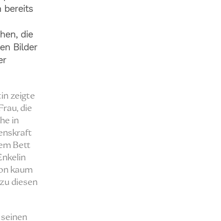
 bereits
hen, die
en Bilder
er
in zeigte
Frau, die
he in
enskraft
rem Bett
Enkelin
hon kaum
zu diesen
 seinen