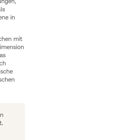
ungen,
ls
ene in
schen mit
Dimension
as
Ich
ische
nschen
en
t.