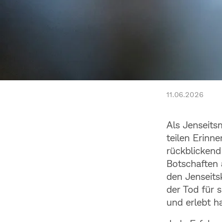
11.06.2026
← ZURÜCK
Wie 
Als Jenseits
Ahnu
teilen Erinne
rückblickend
Botschaften 
den Jenseitsk
der Tod für s
und erlebt h