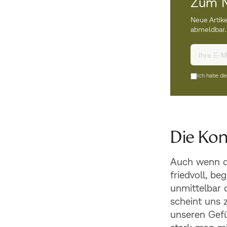
Zum N
Neue Artike
abmeldbar.
Ich habe di
Die Kon
Auch wenn de
friedvoll, be
unmittelbar 
scheint uns 
unseren Gefü