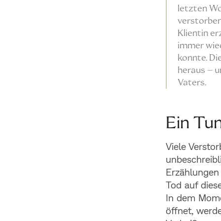
letzten Wo
verstorben
Klientin er
immer wied
konnte. Di
heraus – u
Vaters.
Ein Tun
Viele Versto
unbeschreibl
Erzählungen 
Tod auf dies
In dem Momen
öffnet, werd