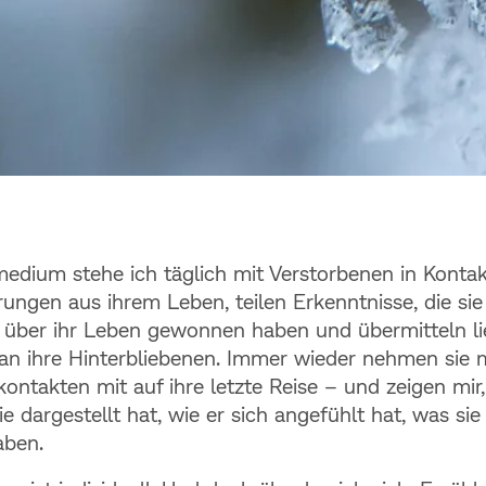
erleben Menschen i
medium stehe ich täglich mit Verstorbenen in Kontak
ngen aus Jenseitsk
rungen aus ihrem Leben, teilen Erkenntnisse, die sie
 über ihr Leben gewonnen haben und übermitteln li
an ihre Hinterbliebenen. Immer wieder nehmen sie m
ontakten mit auf ihre letzte Reise – und zeigen mir,
ie dargestellt hat, wie er sich angefühlt hat, was si
aben.