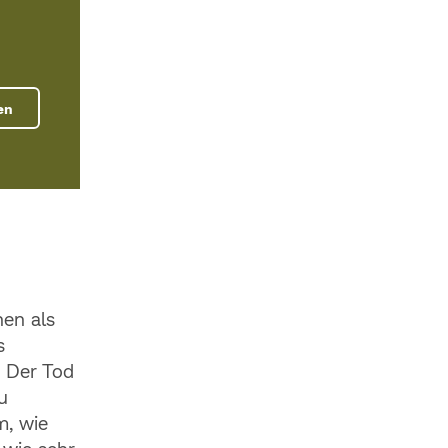
en
en als
s
. Der Tod
u
m, wie