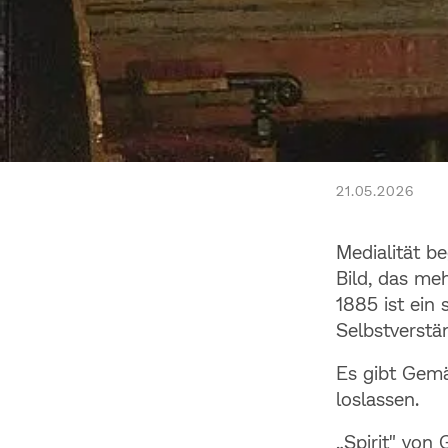
21.05.2026
← ZURÜCK
Medi
Medialität b
und e
Bild, das meh
1885 ist ein 
Selbstverstä
Es gibt Gemä
loslassen.
„Spirit" von