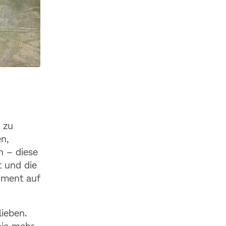
 zu
n,
n – diese
t und die
Moment auf
lieben.
nie mehr