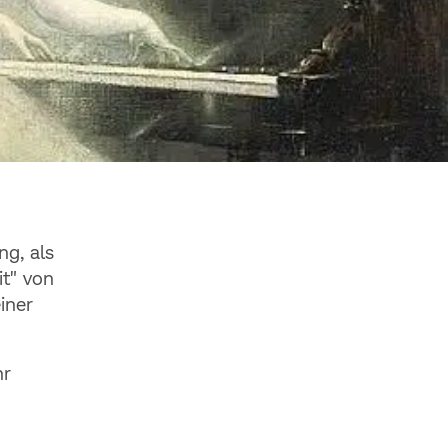
George Roux
ng, als
ung
it" von
iner
hr