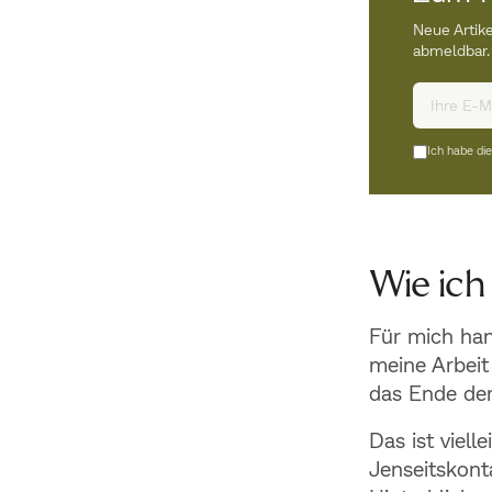
Neue Artike
abmeldbar.
Ich habe di
Wie ich
Für mich han
meine Arbeit
das Ende der
Das ist viell
Jenseitskont