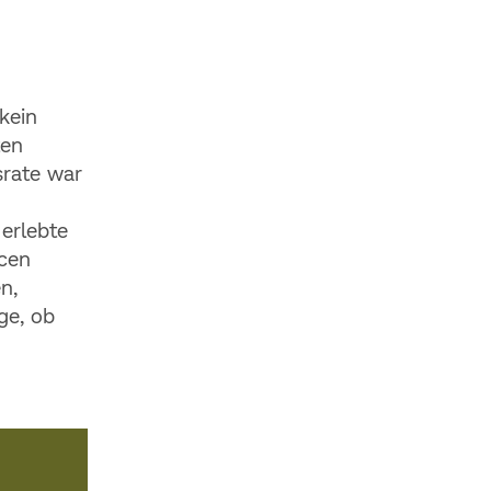
kein
ten
srate war
 erlebte
ncen
n,
ge, ob