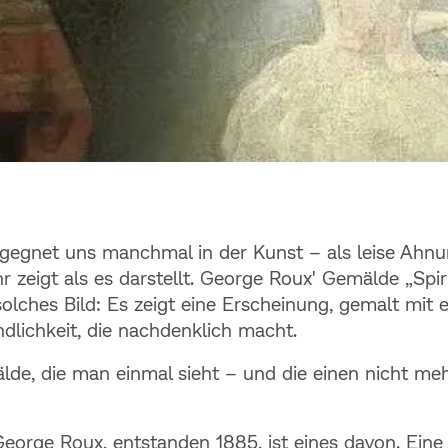
alität & die Kunst: 
egegnet uns manchmal in der Kunst – als leise Ahnu
in Bild als leise Ahn
r zeigt als es darstellt. George Roux' Gemälde „Spir
solches Bild: Es zeigt eine Erscheinung, gemalt mit e
ndlichkeit, die nachdenklich macht.
lde, die man einmal sieht – und die einen nicht me
 George Roux, entstanden 1885, ist eines davon. Eine