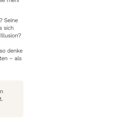
t? Seine
s sich
llusion?
 so denke
ten – als
en
t.