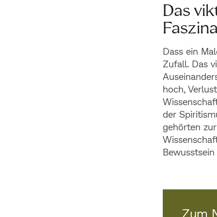
Das vik
Faszina
Dass ein Mal
Zufall. Das v
Auseinanders
hoch, Verlus
Wissenschaft
der Spiritism
gehörten zur
Wissenschaftl
Bewusstsein 
Zum N