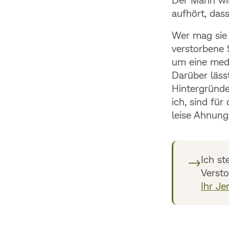
aufhört, das
Wer mag sie s
verstorbene 
um eine medi
Darüber lässt
Hintergründ
ich, sind für
leise Ahnung
→
Ich st
Versto
Ihr Je