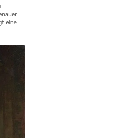
m
genauer
gt eine